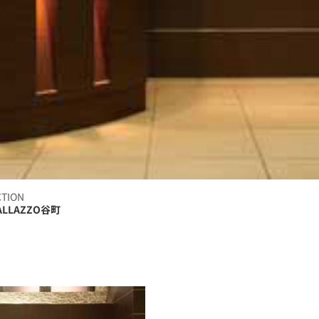
CTION
PALLAZZO谷町