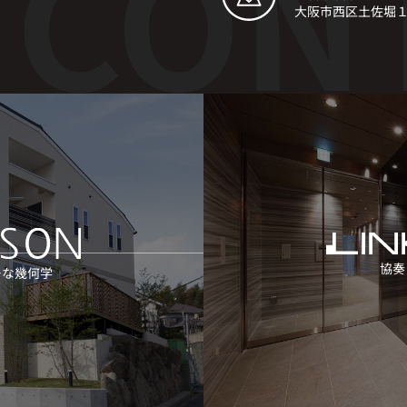
大阪市西区土佐堀１丁目6-
協奏
ーな幾何学