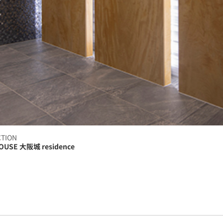
CTION
OUSE 大阪城 residence