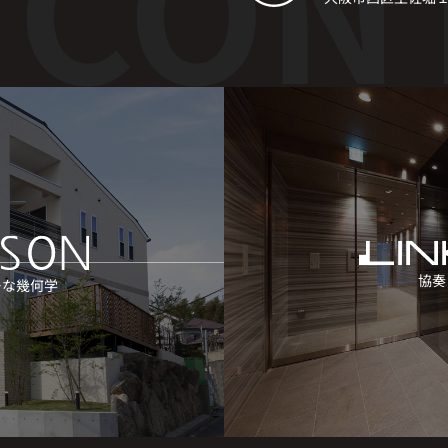
協奏
ーな幾何学